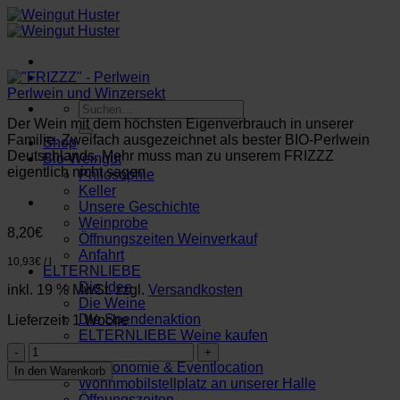
Zum
Inhalt
springen
Perlwein und Winzersekt
Suchen
nach:
Der Wein mit dem höchsten Eigenverbrauch in unserer
Familie. Zweifach ausgezeichnet als bester BIO-Perlwein
Shop
Deutschlands. Mehr muss man zu unserem FRIZZZ
Bio-Weingut
eigentlich nicht sagen.
Philosophie
Keller
Unsere Geschichte
Weinprobe
8,20
€
Öffnungszeiten Weinverkauf
Anfahrt
10,93
€
/
l
ELTERNLIEBE
Die Idee
inkl. 19 % MwSt.
zzgl.
Versandkosten
Die Weine
Die Spendenaktion
Lieferzeit:
1 Woche
ELTERNLIEBE Weine kaufen
"FRIZZZ"
Feiern & Genießen
-
Gastronomie & Eventlocation
In den Warenkorb
Perlwein
Wohnmobilstellplatz an unserer Halle
Menge
Öffnungszeiten