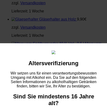
zzgl.
Versandkosten
Lieferzeit:
1 Woche
Gläserhalter aus Holz
9,90
€
zzgl.
Versandkosten
Lieferzeit:
1 Woche
Marc vom
Spätburgunder 40 % Vol., 0,5 l
18,50
€
37,00
€
/
l
Altersverifizierung
inkl. 19 % MwSt.
zzgl.
Versandkosten
Wir setzen uns für einen verantwortungsbewussten
Umgang mit Alkohol ein. Da Sie auf den folgenden
Lieferzeit:
1 Woche
Seiten Informationen zu alkoholhaltigen Getränken
finden, bitten wir Sie, Ihr Alter zu bestätigen.
So finden Sie uns
WEINGUT HUSTER – Tobias Huster
Sind Sie mindestens 16 Jahre
Rosenstraße 13
alt?
D-55218 Ingelheim-Großwinternheim