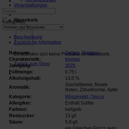
Veranstaltungen
Suchen
nach:
Warenkorb
Kategorien
Beschreibung
Zusätzliche Information
Rebsorte:
Optima
,
Riesling
Es befinden sich keine Produkte im Warenkorb.
Charakteristik:
trocken
Zurück zum Shop
Jahrgang:
2025
Füllmenge:
0.75 l
Alkoholgehalt:
13.5 %
Stachelbeere, florale
Aromatik:
Noten, Zitrusfrüchte, Apfel
Kategorie:
Winzersekt / Secco
Allergiker:
Enthält Sulfite
Farbton:
hellgelb
Restzucker:
13 g/l
Säure:
5.9 g/l
ein Gläschen Frizzz geht