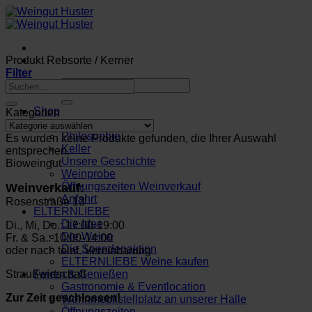
Zum
Inhalt
springen
Produkt Rebsorte
/
Kerner
Filter
Suchen
Suchen
nach:
nach:
Shop
Kategorien
Bio-Weingut
Philosophie
Es wurden keine Produkte gefunden, die Ihrer Auswahl
Keller
entsprechen.
Unsere Geschichte
Bioweingut
Weinprobe
Öffnungszeiten Weinverkauf
Weinverkauf:
Anfahrt
Rosenstraße 13
ELTERNLIEBE
Die Idee
Di., Mi, Do.: 17:00-19:00
Die Weine
Fr. & Sa.: 10:00-14:00
Die Spendenaktion
oder nach telef. Vereinbarung
ELTERNLIEBE Weine kaufen
Straußwirtschaft
Feiern & Genießen
Gastronomie & Eventlocation
Zur Zeit geschlossen!
Wohnmobilstellplatz an unserer Halle
Öffnungszeiten