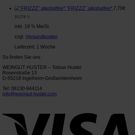
"FRIZZZ" alkoholfrei*
7,70
€
10,27
€
/
l
inkl. 19 % MwSt.
zzgl.
Versandkosten
Lieferzeit:
1 Woche
So finden Sie uns
WEINGUT HUSTER – Tobias Huster
Rosenstraße 13
D-55218 Ingelheim-Großwinternheim
Tel: 06130-944114
info@weingut-huster.com
V