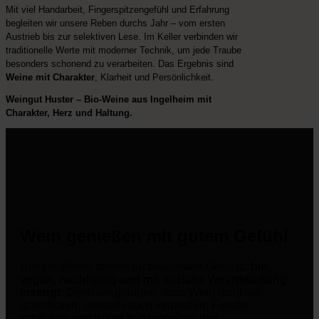
Mit viel Handarbeit, Fingerspitzengefühl und Erfahrung
begleiten wir unsere Reben durchs Jahr – vom ersten
Austrieb bis zur selektiven Lese. Im Keller verbinden wir
traditionelle Werte mit moderner Technik, um jede Traube
besonders schonend zu verarbeiten. Das Ergebnis sind
Weine mit Charakter
, Klarheit und Persönlichkeit.
Weingut Huster – Bio-Weine aus Ingelheim mit
Charakter, Herz und Haltung.
Wein genießen mit gutem Gefühl
Unsere Weine stehen für bewussten Genuss:
bio,
vegan, nachhaltig und mit sozialer Verantwortung
erzeugt
. Denn wir glauben, dass Wein nicht nur
schmecken, sondern auch verbinden, Freude
schenken und Werte transportieren darf.