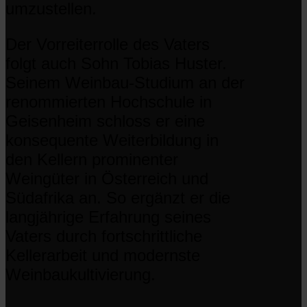
umzustellen.
Der Vorreiterrolle des Vaters
folgt auch Sohn Tobias Huster.
Seinem Weinbau-Studium an der
renommierten Hochschule in
Geisenheim schloss er eine
konsequente Weiterbildung in
den Kellern prominenter
Weingüter in Österreich und
Südafrika an. So ergänzt er die
langjährige Erfahrung seines
Vaters durch fortschrittliche
Kellerarbeit und modernste
Weinbaukultivierung.