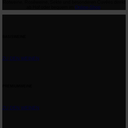
Rotweine, Roséweine, Sekte und besonderen Cuvées direkt
ab Hof oder bequem im
Online-Shop
.
BASISWEINE
ZU DEN WEINEN
PREMIUMWEINE
ZU DEN WEINEN