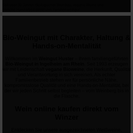
Seit über 30 Jahren ökologischer Weinbau, vegane Weine und
ehrliche Handarbeit direkt vom Familienweingut.
Bio-Weingut mit Charakter, Haltung &
Hands-on-Mentalität
Willkommen im
Weingut Huster
– Ihrem familiengeführten
Bio-Weingut in Ingelheim am Rhein
. Seit 1993 erzeugen
wir mit Leidenschaft
vegane Bioweine
, die Herkunft, Qualität
und Verantwortung in sich vereinen. Als echter
Familienbetrieb stehen wir für persönliche Nähe,
kompromisslose Qualität und eine Hands-on-Mentalität, bei
der wir jeden Schritt selbst begleiten – vom Weinberg bis in
die Flasche.
Wein online kaufen direkt vom
Winzer
Entdecken Sie unsere ausgezeichneten Weißweine,