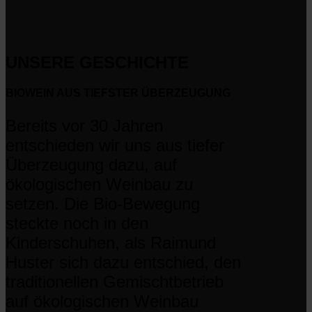
UNSERE GESCHICHTE
BIOWEIN AUS TIEFSTER ÜBERZEUGUNG
Bereits vor 30 Jahren
entschieden wir uns aus tiefer
Überzeugung dazu, auf
ökologischen Weinbau zu
setzen. Die Bio-Bewegung
steckte noch in den
Kinderschuhen, als Raimund
Huster sich dazu entschied, den
traditionellen Gemischtbetrieb
auf ökologischen Weinbau