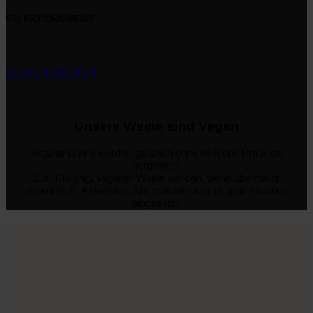
SELEKTIONSWEINE
ZU DEN WEINEN
Unsere Weine sind Vegan
Vegane Weine werden gänzlich ohne tierische Produkte
hergestellt.
Zur „Klärung„ veganer Weine werden, wenn überhaupt
erforderlich, Aktivkohle, Mineralerde oder vegane Gelatine
eingesetzt.