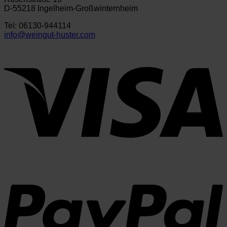
D-55218 Ingelheim-Großwinternheim
Tel: 06130-944114
info@weingut-huster.com
V
P