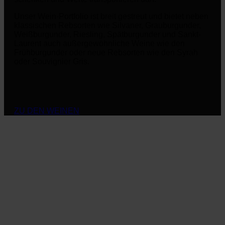
Unser Wein-Portfolio ist breit gestreut und bietet neben
klassischen Rebsorten wie Silvaner, Grauburgunder,
Weißburgunder, Riesling, Spätburgunder und Sankt-
Laurent auch außergewöhnliche Weine wie den
Frühburgunder oder neue Rebsorten wie den Syrah
oder Souvignier Gris.
ZU DEN WEINEN