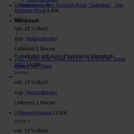
Veranstaltungen
"Valentino" - Der
Spritzige Rosé
6,80
€
6,80
€
/
l
Warenkorb
inkl. 19 % MwSt.
zzgl.
Versandkosten
Lieferzeit:
1 Woche
Es befinden sich keine Produkte im Warenkorb.
ELTERNLIEBE Syrah
2022
14,90
€
Zurück zum Shop
19,87
€
/
l
inkl. 19 % MwSt.
zzgl.
Versandkosten
Lieferzeit:
1 Woche
Regent
11,90
€
15,87
€
/
l
inkl. 19 % MwSt.