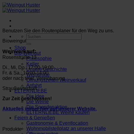
Zum
Inhalt
springen
Benutzen Sie den Routenplaner für den Weg zu uns.
Suchen
Bioweingut
nach:
Shop
Weinverkauf:
Bio-Weingut
Rosenstraße 13
Philosophie
Keller
Di., Mi, Do.: 17:00-19:00
Unsere Geschichte
Fr. & Sa.: 10:00-14:00
Weinprobe
oder nach telef. Vereinbarung
Öffnungszeiten Weinverkauf
Anfahrt
Straußwirtschaft
ELTERNLIEBE
Die Idee
Zur Zeit geschlossen!
Die Weine
Die Spendenaktion
Aktuelles immer hier auf unserer Website.
ELTERNLIEBE Weine kaufen
Feiern & Genießen
Gastronomie & Eventlocation
Wohnmobilstellplatz an unserer Halle
Produkte
Öffnungszeiten